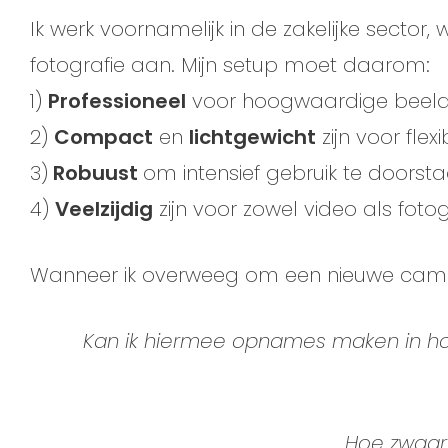
Ik werk voornamelijk in de zakelijke secto
fotografie aan. Mijn setup moet daarom:
1)
Professioneel
voor hoogwaardige beel
2)
Compact
en
lichtgewicht
zijn voor flexib
3)
Robuust
om intensief gebruik te doorst
4)
Veelzijdig
zijn voor zowel video als fotog
Wanneer ik overweeg om een nieuwe camera
Kan ik hiermee opnames maken in hoge 
Hoe zwaar,