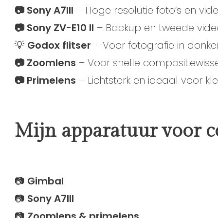
📷 Sony A7III
– Hoge resolutie foto’s en vide
📷 Sony ZV-E10 II
– Backup en tweede vid
💡
Godox flitser
– Voor fotografie in donke
📷 Zoomlens
– Voor snelle compositiewisse
📷 Primelens
– Lichtsterk en ideaal voor kl
Mijn apparatuur voor 
📷
Gimbal
📷
Sony A7III
📷
Zoomlens & primelens