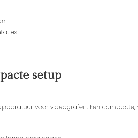
on
taties
pacte setup
m apparatuur voor videografen. Een compacte, v