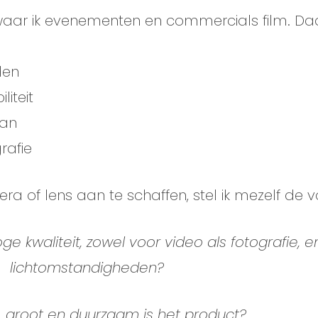
r, waar ik evenementen en commercials film. Da
den
iliteit
aan
rafie
 of lens aan te schaffen, stel ik mezelf de 
kwaliteit, zowel voor video als fotografie, en
lichtomstandigheden?
 groot en duurzaam is het product?