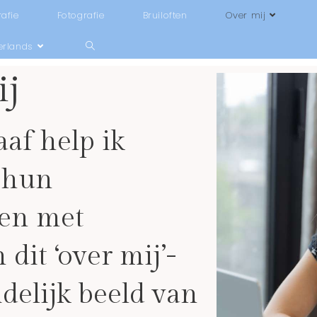
afie
Fotografie
Bruiloften
Over mij
erlands
ij
aaf help ik
s hun
ten met
 dit ‘over mij’-
idelijk beeld van