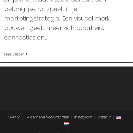
belangrijke rol speelt in je
marketingstrategie. Een visueel merk
bouwen geeft meer zichtbaarheid,
connecties en…
Visueel
Lees Verder
Merk
Bouwen
Over mij
Algemene Voorwaarden
Instagram
LinkedIn