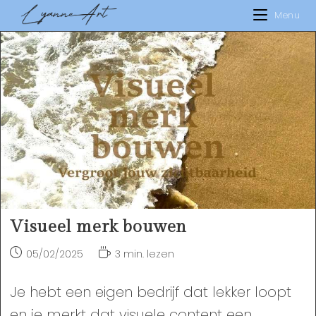
Ga
Menu
naar
inhoud
Visueel merk bouwen
Bericht
Leestijd:
05/02/2025
3 min. lezen
gepubliceerd
op:
Je hebt een eigen bedrijf dat lekker loopt
en je merkt dat visuele content een