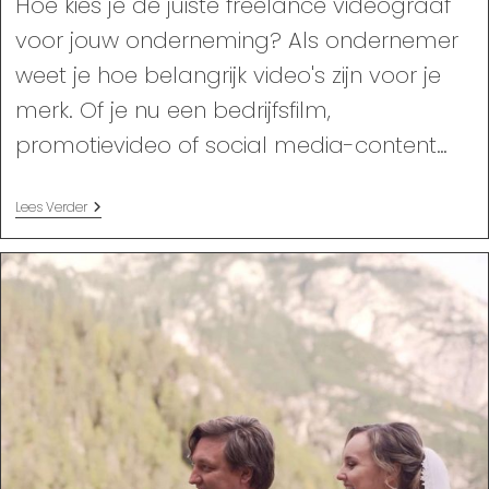
Hoe kies je de juiste freelance videograaf
voor jouw onderneming? Als ondernemer
weet je hoe belangrijk video's zijn voor je
merk. Of je nu een bedrijfsfilm,
promotievideo of social media-content…
Hoe
Lees Verder
Kies
Je
De
Juiste
Freelance
Videograaf
Voor
Jouw
Onderneming?