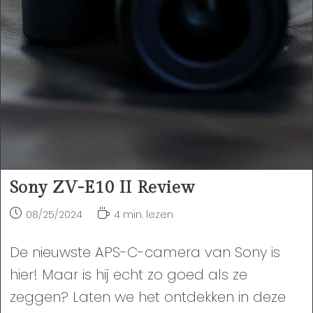
Sony ZV-E10 II Review
Bericht
Leestijd:
08/25/2024
4 min. lezen
gepubliceerd
op:
De nieuwste APS-C-camera van Sony is
hier! Maar is hij echt zo goed als ze
zeggen? Laten we het ontdekken in deze