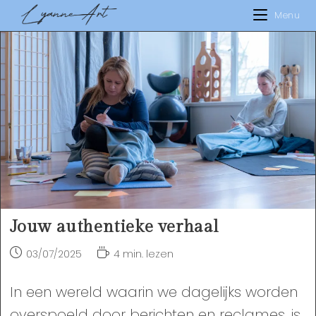
Ga
Menu
naar
inhoud
Jouw authentieke verhaal
Bericht
Leestijd:
03/07/2025
4 min. lezen
gepubliceerd
op:
In een wereld waarin we dagelijks worden
overspoeld door berichten en reclames, is