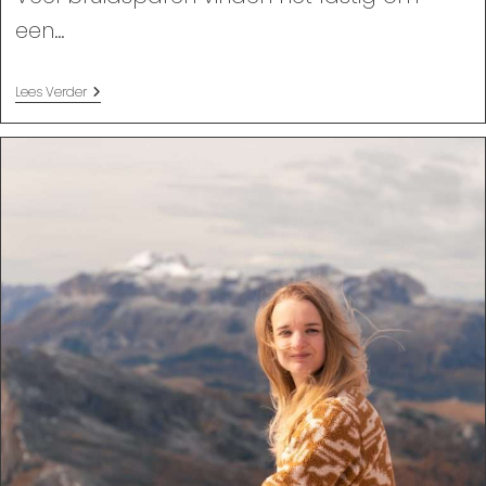
een…
Hoe
Lees Verder
Kies
Je
Een
Bruiloftsvideograaf?