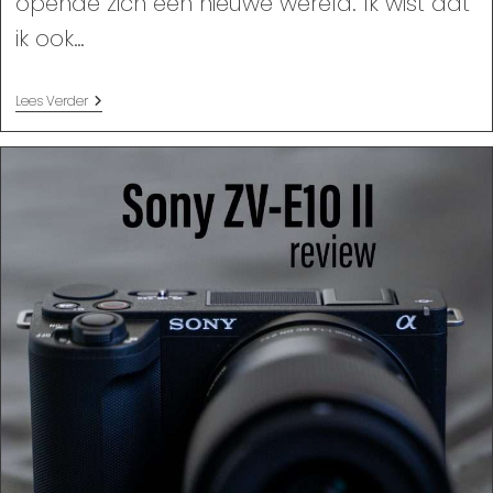
opende zich een nieuwe wereld. Ik wist dat
ik ook…
Mijn
Lees Verder
Verhaal