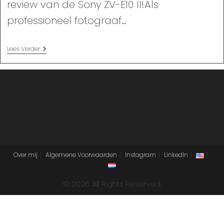
review van de Sony ZV-E10 II!Als
professioneel fotograaf…
Sony
Lees Verder
ZV-
E10
II
Review
Over mij
Algemene Voorwaarden
Instagram
LinkedIn
© 2026 All Rights Reserved.